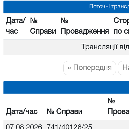
Поточні трансл
Дата/
№
№
Сто
час
Справи
Провадження
по с
Трансляції ві
« Попередня
Н
№
Дата/час
№ Справи
Пров
07.08.2026
741/40126/25