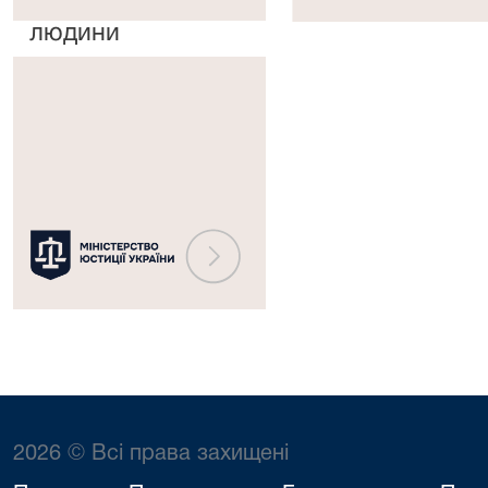
прав
рішень
людини
Міністерство
юстиції
України
2026 © Всі права захищені