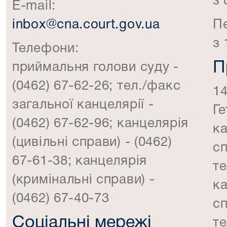
з 
E-mail:
inbox@cna.court.gov.ua
П
з 
Телефони:
П
приймальня голови суду -
(0462) 67-62-26; тел./факс
14
загальної канцелярії -
Ге
(0462) 67-62-96; канцелярія
ка
(цивільні справи) - (0462)
с
67-61-38; канцелярія
те
(кримінальні справи) -
ка
(0462) 67-40-73
с
Соціальні мережі
те