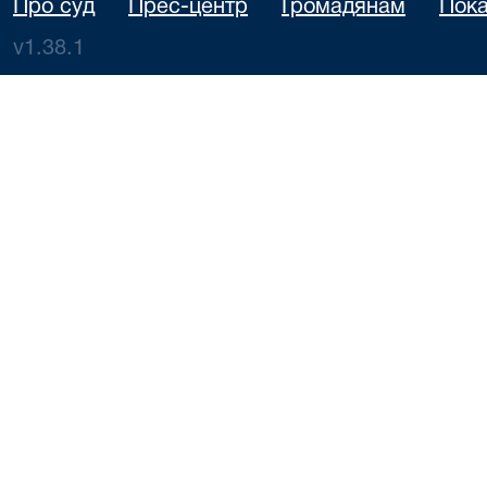
Про суд
Прес-центр
Громадянам
Пока
v1.38.1