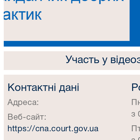
Попередній
Участь у відео
Контактні дані
Р
Адреса:
П
з 
Веб-сайт:
https://cna.court.gov.ua
П