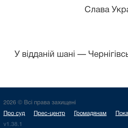
Слава Укра
У відданій шані — Чернігівс
2026 © Всі права захищені
Про суд
Прес-центр
Громадянам
Пока
v1.38.1