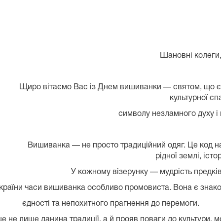
Шановні колеги
Щиро вітаємо Вас із Днем вишиванки — святом, що єд
культурної с
символу незламного духу і н
Вишиванка — не просто традиційний одяг. Це код н
рідної землі, істо
У кожному візерунку — мудрість предків,
я країни часи вишиванка особливо промовиста. Вона є знаком
єдності та непохитного прагнення до перемоги.
 не лише данина традиції, а й прояв поваги до культури, мов