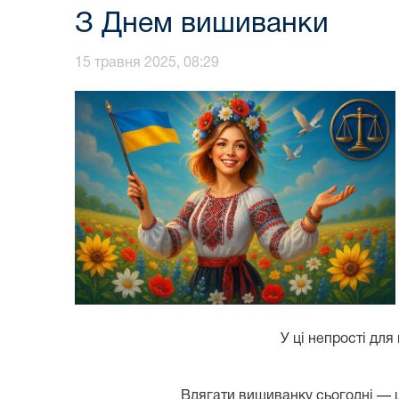
З Днем вишиванки
15 травня 2025, 08:29
У ці непрості дл
Вдягати вишиванку сьогодні — це