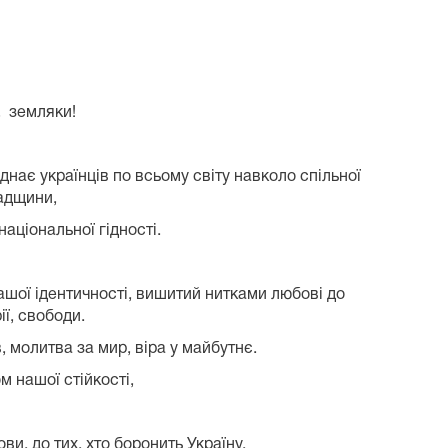
, земляки!
нає українців по всьому світу навколо спільної
падщини,
аціональної гідності.
ашої ідентичності, вишитий нитками любові до
рії, свободи.
 молитва за мир, віра у майбутнє.
 нашої стійкості,
и, до тих, хто боронить Україну.