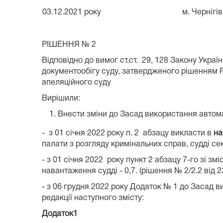
03.12.2021 року
м. Чернігів
РІШЕННЯ № 2
Відповідно до вимог ст.ст. 29, 128 Закону Украї
документообігу суду, затвердженого рішенням Ра
апеляційного суду
Вирішили:
Внести зміни до Засад використання автома
- з 01 січня 2022 року п. 2 абзацу викласти в
на
палати з розгляду кримінальних справ, судді се
- з 01 січня 2022 року пункт 2 абзацу 7-го зі з
навантаження судді - 0,7. (рішення № 2/2.2 від 23
- з 06 грудня 2022 року Додаток № 1 до Засад 
редакції наступного змісту:
Додаток1