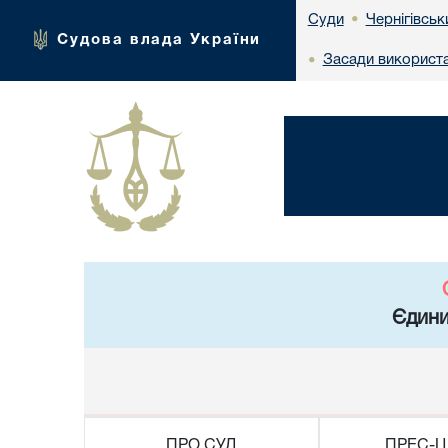
Чернігівськ
Суди
•
Судова влада України
Засади використа
•
Єдини
ПРО СУД
ПРЕС-Ц