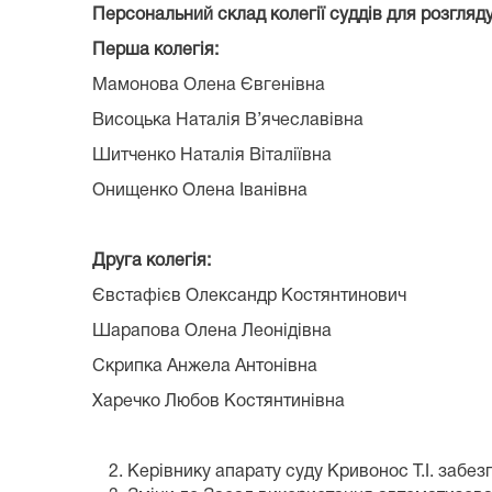
Персональний склад колегії суддів для розгляду
Перша колегія:
Мамонова Олена Євгенівна
Висоцька Наталія В’ячеславівна
Шитченко Наталія Віталіївна
Онищенко Олена Іванівна
Друга колегія:
Євстафієв Олександр Костянтинович
Шарапова Олена Леонідівна
Скрипка Анжела Антонівна
Харечко Любов Костянтинівна
Керівнику апарату суду Кривонос Т.І. забез