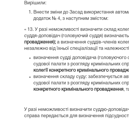
Вирішили:
Внести зміни до Засад використання автома
додаток № 4, з наступним змістом:
« 13. У разі неможливості визначити склад колег
суддя-доповідач (головуючий суддя) визначаєтьс
провадження);
а визначення суддів-членів колег
незалежно від їхньої спеціалізації та належност
визначення судді доповідача (головуючого с
судової палати з розгляду кримінальних сп
колегії конкретного кримінального провад
визначення складу суду: забезпечується ав
судової палати з розгляду кримінальних сп
конкретного кримінального провадження
, 
У разі неможливості визначити суддю-доповідача
справа передається для визначення підсудност