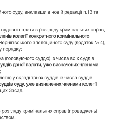
ого суду, виклавши в новій редакції п.13 та
в судової палати з розгляду кримінальних справ,
 членів колегії конкретного кримінального
ернігівського апеляційного суду (додаток № 4),
у порядку:
 (головуючого суддю) із числа всіх суддів
суддів даної палати, уже визначених членами
;
ію у складі трьох суддів із числа суддів
суддів суду, уже визначених членами колегії
 цих Засад.
 з розгляду кримінальних справ (проваджень)
вством.