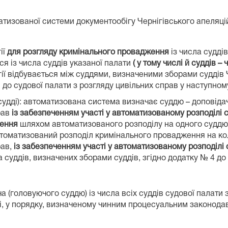
тизованої системи документообігу Чернігівського апеляційн
ії
для розгляду кримінального провадження
із числа судді
я із числа суддів указаної палати
( у тому числі й суддів –
ії відбувається між суддями, визначеними зборами суддів Ч
і до судової палати з розгляду цивільних справ у наступном
удді): автоматизована система визначає суддю – доповідача
рав
із забезпеченням участі у автоматизованому розподілі 
ження
шляхом автоматизованого розподілу на одного суддю
томатизований розподіл кримінального провадження на колег
рав,
із забезпеченням участі у автоматизованому розподілі 
та суддів, визначених зборами суддів, згідно додатку № 4 до
 (головуючого суддю) із числа всіх суддів судової палати
і, у порядку, визначеному чинним процесуальним законода