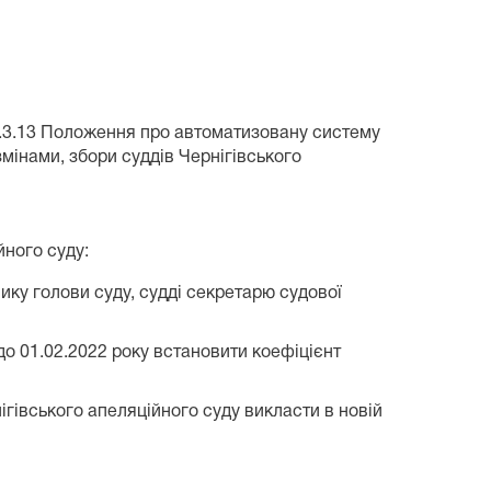
 п.2.3.13 Положення про автоматизовану систему
мінами, збори суддів Чернігівського
йного суду:
ку голови суду, судді секретарю судової
 до 01.02.2022 року встановити коефіцієнт
гівського апеляційного суду викласти в новій