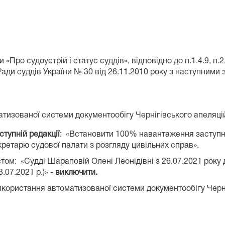
ни «Про судоустрій і статус суддів», відповідно до п.1.4.9,
ди суддів України № 30 від 26.11.2010 року з наступними з
тизованої системи документообігу Чернігівського апеляці
ступній редакції
: «Встановити 100% навантаження заступни
кретарю судової палати з розгляду цивільних справ».
містом: «Судді Шараповій Олені Леонідівні з 26.07.2021 року
.07.2021 р.)» -
виключити.
використання автоматизованої системи документообігу Черні