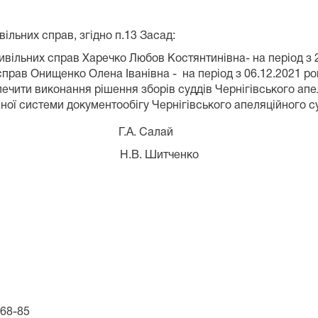
ільних справ, згідно п.13 Засад:
ивільних справ Харечко Любов Костянтинівна- на період з 2
справ Онищенко Олена Іванівна - на період з 06.12.2021 рок
печити виконання рішення зборів суддів Чернігівського апе
ої системи документообігу Чернігівського апеляційного суд
ідпис) Г.А. Салай
ис) Н.В. Шитченко
-68-85