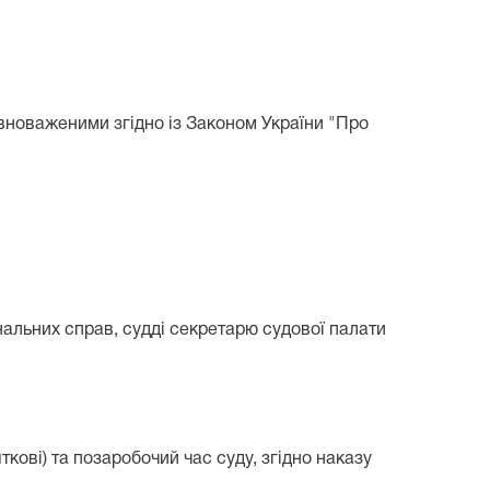
овноваженими згідно із Законом України "Про
альних справ, судді секретарю судової палати
ткові) та позаробочий час суду, згідно наказу