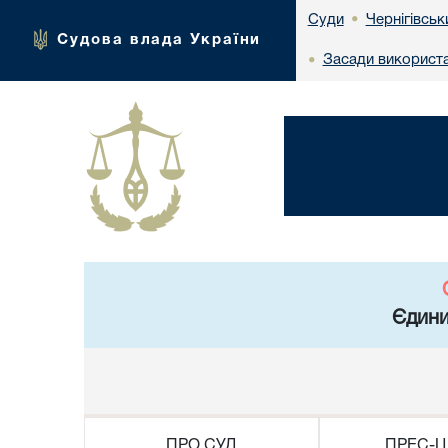
Чернігівськ
Суди
•
Судова влада України
Засади використа
•
Єдини
ПРО СУД
ПРЕС-Ц