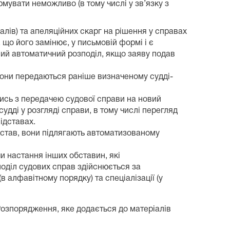
мувати неможливо (в тому числі у зв’язку з
алів) та апеляційних скарг на рішення у справах
 що його замінює, у письмовій формі і є
ний автоматичний розподіл, якщо заяву подав
, вони передаються раніше визначеному судді-
лись з передачею судової справи на новий
судді у розгляді справи, в тому числі перегляд
підставах.
дстав, вони підлягають автоматизованому
и настання інших обставин, які
оділ судових справ здійснюється за
 алфавітному порядку) та спеціалізації (у
Розпорядження, яке додається до матеріалів