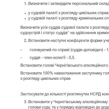
Визначити і затвердити персональний склад 
у судовій палаті з розгляду цивільних справ
у судовій палаті з розгляду кримінальних сп
Визначити усіх суддів судової палати з розгля
судоустрій і статус суддів" на здійснення крим
Встановити наступні коефіцієнти форми учас
- головуючий по справі (суддя-доповідач) - 1
- суддя - член колегії - 0,5.
Встановити голові Чернігівського апеляційного 
Встановити 100% навантаження заступнику голов
з розгляду цивільних справ
Застосувати до кількості розглянутих НСРД коеф
Встановити у Чернігівському апеляційному су
голови суду, та у порядку відповідно до дод