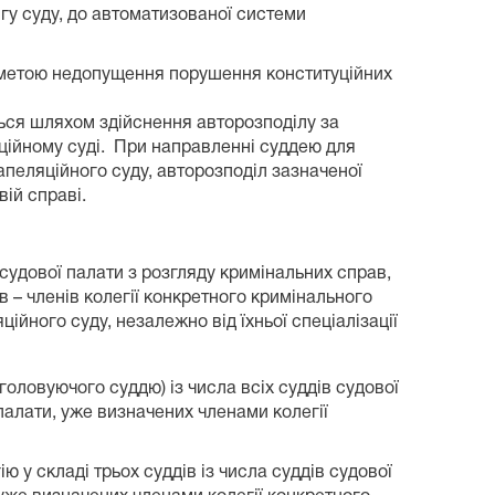
гу суду, до автоматизованої системи
 з метою недопущення порушення конституційних
ься шляхом здійснення авторозподілу за
яційному суді. При направленні суддею для
пеляційного суду, авторозподіл зазначеної
ій справі.
судової палати з розгляду кримінальних справ,
ів – членів колегії конкретного кримінального
ійного суду, незалежно від їхньої спеціалізації
головуючого суддю) із числа всіх суддів судової
палати, уже визначених членами колегії
 у складі трьох суддів із числа суддів судової