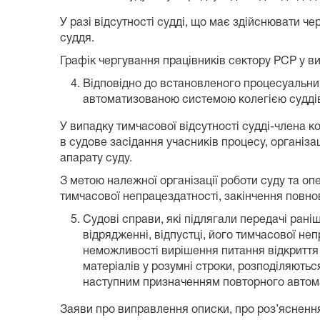
У разі відсутності судді, що має здійснювати ч
суддя.
Графік чергування працівників сектору РСР у ви
Відповідно до встановленого процесуальни
автоматизованою системою колегією судді
У випадку тимчасової відсутності судді-члена к
в судове засідання учасників процесу, організ
апарату суду.
З метою належної організації роботи суду та оп
тимчасової непрацездатності, закінчення повн
Судові справи, які підлягали передачі рані
відрядженні, відпустці, його тимчасової не
неможливості вирішення питання відкриття 
матеріалів у розумні строки, розподіляють
наступним призначенням повторного автома
Заяви про виправлення описки, про роз’ясненн