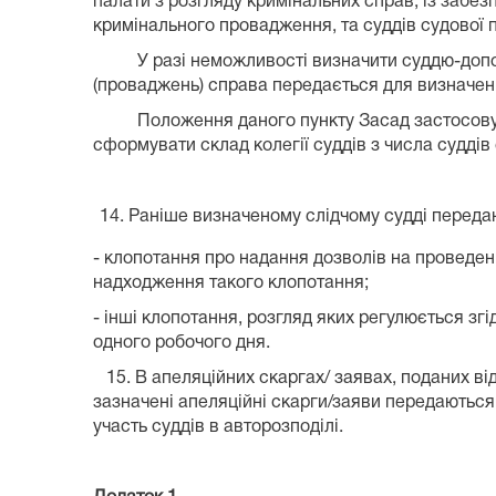
палати з розгляду кримінальних справ, із забез
кримінального провадження, та суддів судової п
У разі неможливості визначити суддю-доповіда
(проваджень) справа передається для визначен
Положення даного пункту Засад застосовуютьс
сформувати склад колегії суддів з числа суддів
Раніше визначеному слідчому судді переда
- клопотання про надання дозволів на проведе
надходження такого клопотання;
- інші клопотання, розгляд яких регулюється зг
одного робочого дня.
15. В апеляційних скаргах/ заявах, поданих від
зазначені апеляційні скарги/заяви передаються
участь суддів в авторозподілі.