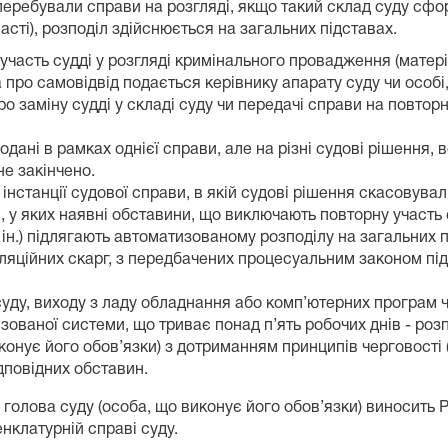
перебували справи на розгляді, якщо такий склад суду сфор
асті), розподіл здійснюється на загальних підставах.
часть судді у розгляді кримінального провадження (матері
про самовідвід подається керівнику апарату суду чи особі,
 заміну судді у складі суду чи передачі справи на повтор
подані в рамках однієї справи, але на різні судові рішення
е закінчено.
інстанції судової справи, в якій судові рішення скасовува
в, у яких наявні обставини, що виключають повторну участь 
н.) підлягають автоматизованому розподілу на загальних 
ляційних скарг, з передбачених процесуальним законом пі
ду, виходу з ладу обладнання або комп’ютерних програм ч
ваної системи, що триває понад п’ять робочих днів - розп
нує його обов’язки) з дотриманням принципів черговості (в
дповідних обставин.
голова суду (особа, що виконує його обов’язки) виносить 
енклатурній справі суду.