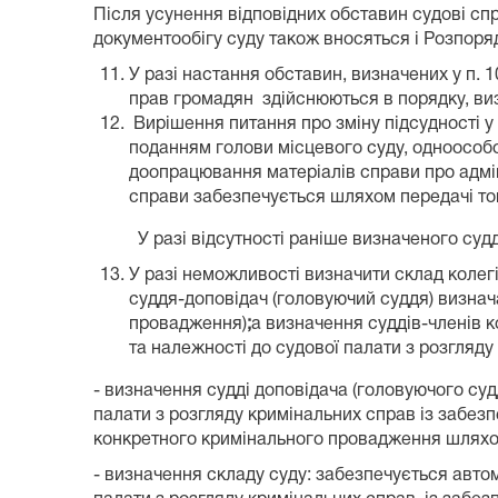
Після усунення відповідних обставин судові сп
документообігу суду також вносяться і Розпоря
У разі настання обставин, визначених у п.
прав громадян здійснюються в порядку, виз
Вирішення питання про зміну підсудності 
поданням голови місцевого суду, одноособо
доопрацювання матеріалів справи про адмін
справи забезпечується шляхом передачі тому
У разі відсутності раніше визначеного судді,
У разі неможливості визначити склад колегі
суддя-доповідач (головуючий суддя) визначає
провадження)
;
а визначення суддів-членів к
та належності до судової палати з розгляду
- визначення судді доповідача (головуючого суд
палати з розгляду кримінальних справ із забезп
конкретного кримінального провадження шляхо
- визначення складу суду: забезпечується автом