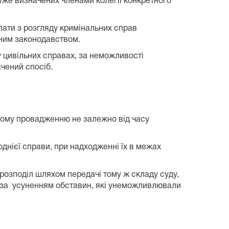
 уже визначених членами колегії конкретного
ати з розгляду кримінальних справ
ьним законодавством.
цивільних справах, за неможливості
ачений спосіб.
ному провадженню не залежно від часу
однієї справи, при надходженні їх в межах
орозподіл шляхом передачі тому ж складу суду,
бо за усуненням обставин, які унеможливлювали