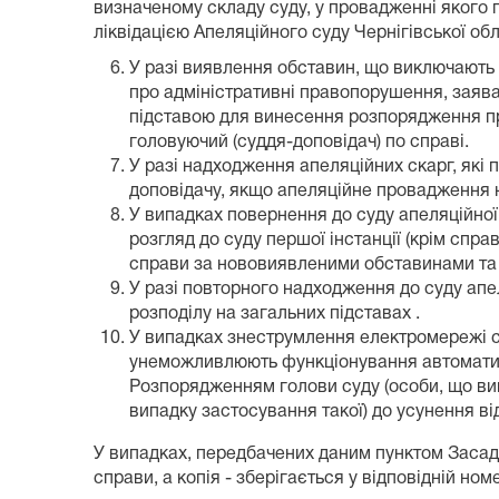
визначеному складу суду, у провадженні якого 
ліквідацією Апеляційного суду Чернігівської обл
У разі виявлення обставин, що виключають у
про адміністративні правопорушення, заява 
підставою для винесення розпорядження про
головуючий (суддя-доповідач) по справі.
У разі надходження апеляційних скарг, які 
доповідачу, якщо апеляційне провадження н
У випадках повернення до суду апеляційної 
розгляд до суду першої інстанції (крім спра
справи за нововиявленими обставинами та і
У разі повторного надходження до суду апе
розподілу на загальних підставах .
У випадках знеструмлення електромережі су
унеможливлюють функціонування автоматизо
Розпорядженням голови суду (особи, що вико
випадку застосування такої) до усунення ві
У випадках, передбачених даним пунктом Засад 
справи, а копія - зберігається у відповідній ном