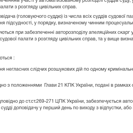
печенням участі у автоматизованому розподілі суддів суду,
алати з розгляду цивільних справ.
ча (головуючого суддю) із числа всіх суддів судової пал
ня підсудності, у порядку, визначеному чинним процесуал
я при забезпеченні авторозподілу апеляційних скарг у 
 судової палати з розгляду цивільних справ, та у вище визн
ються :
ння негласних слідчих розшукових дій по одному криміналь
ідно з положеннями Глави 21 КПК України, подані в рамках 
повідно до ст.ст.269-271 ЦПК України, забезпечується авт
 судді доповідачу у перший день по виходу з відпустки, а