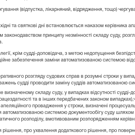
ергування (відпустка, лікарняний, відрядження, тощо) черг
хідні та святкові дні встановлюється наказом керівника ап
м законодавством принципу незмінності складу суду, розг
в.
олегії, крім судді-доповідача, з метою недопущення безпід
аційне забезпечення заміни автоматизованою системою відсу
еративного розгляду судових справ в розумні строки у випа
оважень судді проводити заміну суддів автоматизованою с
ше визначеному складу суду, у випадках відсутності судді-д
працездатності та в інших передбачених законом випадках),ч
апеляційного провадження у строки, визначені процесуаль
ся автоматизованою системою документообігу суду шляхом 
тичного розподілу, вмотивованим розпорядженням керівни
я рішення, про ухвалення додаткового рішення, про повер