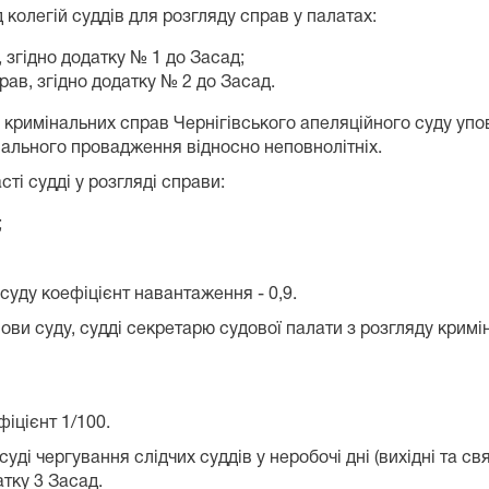
колегій суддів для розгляду справ у палатах:
, згідно додатку № 1 до Засад;
рав, згідно додатку № 2 до Засад.
ду кримінальних справ Чернігівського апеляційного суду уп
інального провадження відносно неповнолітніх.
ті судді у розгляді справи:
;
суду коефіцієнт навантаження - 0,9.
и суду, судді секретарю судової палати з розгляду кримін
іцієнт 1/100.
ді чергування слідчих суддів у неробочі дні (вихідні та свя
атку 3 Засад.