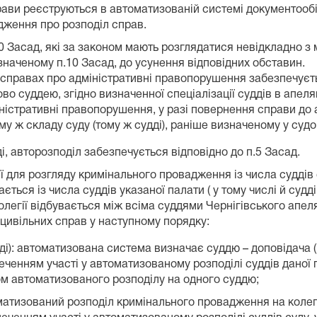
рави реєструються в автоматизованій системі документообі
дження про розподіл справ.
 10 Засад, які за законом мають розглядатися невідкладно
наченому п.10 Засад, до усунення відповідних обставин.
у справах про адміністративні правопорушення забезпечуєт
во суддею, згідно визначенної спеціалізації суддів в апел
істративні правопорушення, у разі повернення справи до а
 ж складу суду (тому ж судді), раніше визначеному у судов
 авторозподіл забезпечується відповідно до п.5 Засад.
ї для розгляду кримінального провадження із числа суддів 
ться із числа суддів указаної палати ( у тому числі й судд
олегії відбувається між всіма суддями Чернігівського апеляц
 цивільних справ у наступному порядку:
ді): автоматизована система визначає суддю – доповідача (
еченням участі у автоматизованому розподілі суддів даної 
м автоматизованого розподілу на одного суддю;
атизований розподіл кримінального провадження на колегію