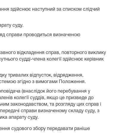
ування здійснює наступний за списком слідчий
арату суду.
ляд справи проводиться визначеною
ставного відкладення справ, повторного виклику
тнього судді-члена колегії здійснює керівник
дку тривалих відпусток, відрядження,
истемою згідно з вимогами Положення.
оповідача (внаслідок його перебування у
ленів колегії суддів, якщо це призведе до
ним законодавством, та розгляду цих справ і
передачі справи визначеному складу суду, з
ка апарату суду.
нення судового збору передавати раніше