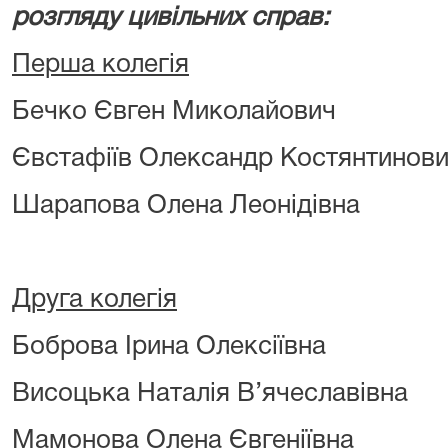
розгляду цивільних справ:
Перша колегія
Бечко Євген Миколайович
Євстафіїв Олександр Костянтинов
Шарапова Олена Леонідівна
Друга колегія
Боброва Ірина Олексіївна
Висоцька Наталія В’ячеславівна
Мамонова Олена Євгеніївна