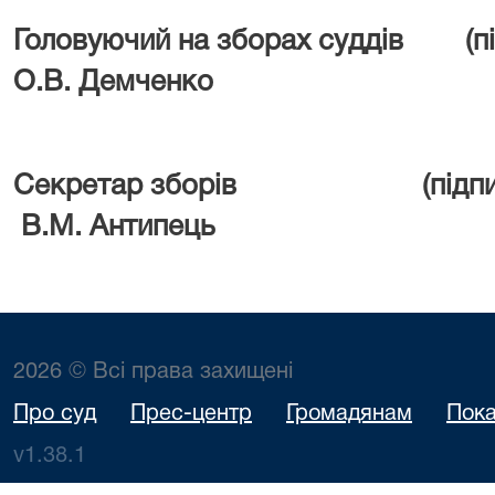
Головуючий на зборах 
О.В. Демченко
Секретар збор
В.М. Антипець
2026 © Всі права захищені
Про суд
Прес-центр
Громадянам
Пока
v1.38.1