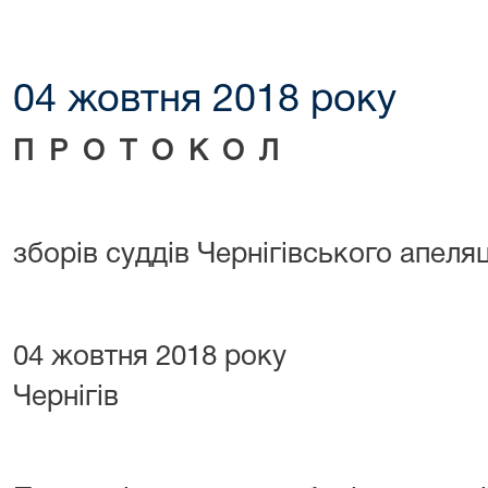
04 жовтня 2018 року
П Р О Т О К О Л
зборів суддів Чернігівського апеля
04 жовтня 20
Чернігів