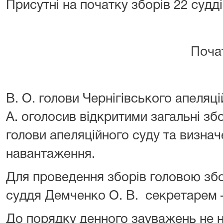
Присутні на початку зборів 22 судд
Початок зборів о
В. О. голови Чернігівського апеляц
А. оголосив відкритими загальні зб
голови апеляційного суду та визна
навантаження.
Для проведення зборів головою зб
суддя Демченко О. В. секретарем –
До порядку денного зауважень не 